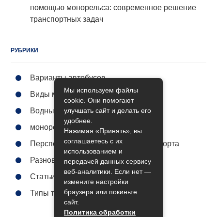
помощью монорельса: современное решение
транспортных задач
РУБРИКИ
Варианты автобусов
Мы используем файлы
Виды метро
cookie. Они помогают
улучшать сайт и делать его
Водный транспорт
удобнее.
монорельс городской
Нажимая «Принять», вы
соглашаетесь с их
Перспективы общественного транспорта
использованием и
Разновидности поездов
передачей данных сервису
веб-аналитики. Если нет —
Статьи
измените настройки
браузера или покиньте
Типы трамваев
сайт.
Политика обработки