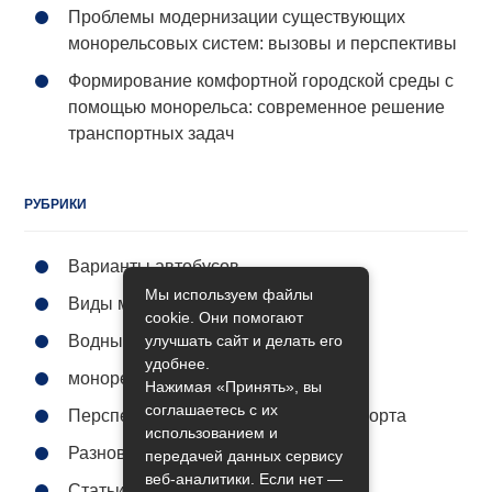
Проблемы модернизации существующих
монорельсовых систем: вызовы и перспективы
Формирование комфортной городской среды с
помощью монорельса: современное решение
транспортных задач
РУБРИКИ
Варианты автобусов
Мы используем файлы
Виды метро
cookie. Они помогают
улучшать сайт и делать его
Водный транспорт
удобнее.
монорельс городской
Нажимая «Принять», вы
соглашаетесь с их
Перспективы общественного транспорта
использованием и
Разновидности поездов
передачей данных сервису
веб-аналитики. Если нет —
Статьи