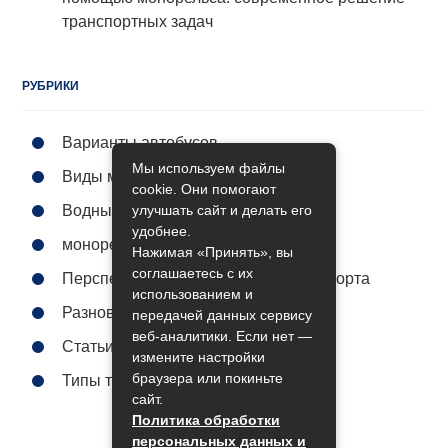
транспортных задач
РУБРИКИ
Варианты автобусов
Мы используем файлы
Виды метро
cookie. Они помогают
улучшать сайт и делать его
Водный транспорт
удобнее.
монорельс городской
Нажимая «Принять», вы
соглашаетесь с их
Перспективы общественного транспорта
использованием и
Разновидности поездов
передачей данных сервису
веб-аналитики. Если нет —
Статьи
измените настройки
браузера или покиньте
Типы трамваев
сайт.
Политика обработки
персональных данных и