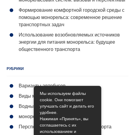
Формирование комфортной городской среды с
помощью монорельса: современное решение
транспортных задач
Использование возобновляемых источников
энергии для питания монорельса: будущее
общественного транспорта
РУБРИКИ
Варианты автобусов
Мы используем файлы
Виды метро
cookie. Они помогают
улучшать сайт и делать его
Водный транспорт
удобнее.
монорельс городской
Нажимая «Принять», вы
соглашаетесь с их
Перспективы общественного транспорта
использованием и