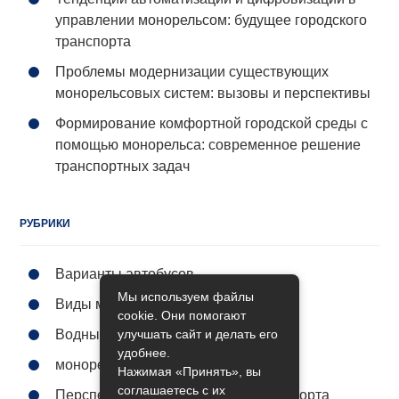
управлении монорельсом: будущее городского
транспорта
Проблемы модернизации существующих
монорельсовых систем: вызовы и перспективы
Формирование комфортной городской среды с
помощью монорельса: современное решение
транспортных задач
РУБРИКИ
Варианты автобусов
Мы используем файлы
Виды метро
cookie. Они помогают
улучшать сайт и делать его
Водный транспорт
удобнее.
монорельс городской
Нажимая «Принять», вы
соглашаетесь с их
Перспективы общественного транспорта