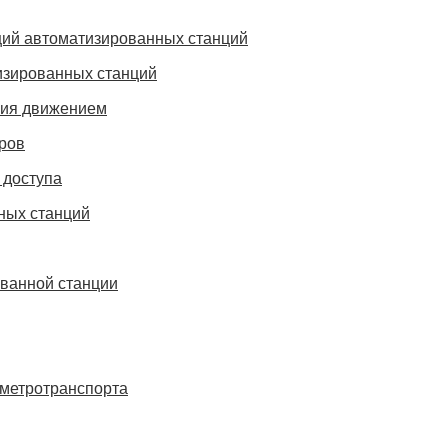
пций автоматизированных станций
изированных станций
ния движением
ров
 доступа
ных станций
ванной станции
метротранспорта