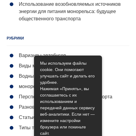
Использование возобновляемых источников
энергии для питания монорельса: будущее
общественного транспорта
РУБРИКИ
Варианты автобусов
Мы используем файлы
Виды метро
cookie. Они помогают
улучшать сайт и делать его
Водный транспорт
удобнее.
монорельс городской
Нажимая «Принять», вы
соглашаетесь с их
Перспективы общественного транспорта
использованием и
Разновидности поездов
передачей данных сервису
веб-аналитики. Если нет —
Статьи
измените настройки
браузера или покиньте
Типы трамваев
сайт.