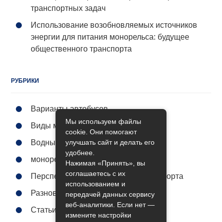
транспортных задач
Использование возобновляемых источников
энергии для питания монорельса: будущее
общественного транспорта
РУБРИКИ
Варианты автобусов
Мы используем файлы
Виды метро
cookie. Они помогают
улучшать сайт и делать его
Водный транспорт
удобнее.
монорельс городской
Нажимая «Принять», вы
соглашаетесь с их
Перспективы общественного транспорта
использованием и
Разновидности поездов
передачей данных сервису
веб-аналитики. Если нет —
Статьи
измените настройки