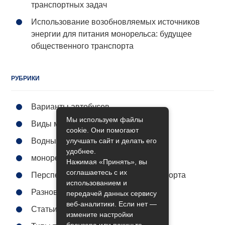
транспортных задач
Использование возобновляемых источников
энергии для питания монорельса: будущее
общественного транспорта
РУБРИКИ
Варианты автобусов
Мы используем файлы
Виды метро
cookie. Они помогают
улучшать сайт и делать его
Водный транспорт
удобнее.
монорельс городской
Нажимая «Принять», вы
соглашаетесь с их
Перспективы общественного транспорта
использованием и
Разновидности поездов
передачей данных сервису
веб-аналитики. Если нет —
Статьи
измените настройки