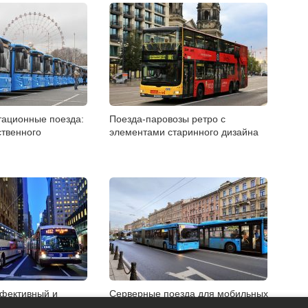
тационные поезда:
Поезда-паровозы ретро с
твенного
элементами старинного дизайна
ффективный и
Серверные поезда для мобильных
кой транспорт
центров обработки данных