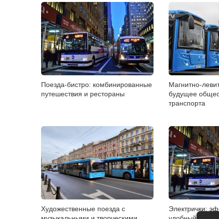
Поезда-бистро: комбинированные
Магнитно-леви
путешествия и рестораны
будущее общес
транспорта
Художественные поезда с
Электрички: э
музыкальными и творческими
удобный городс