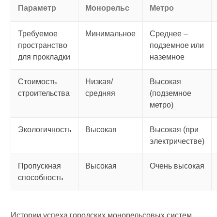
Параметр
Монорельс
Метро
Требуемое
Минимальное
Среднее –
пространство
подземное или
для прокладки
наземное
Стоимость
Низкая/
Высокая
строительства
средняя
(подземное
метро)
Экологичность
Высокая
Высокая (при
электричестве)
Пропускная
Высокая
Очень высокая
способность
Истории успеха городских монорельсовых систем